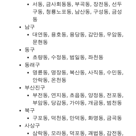
서동, 금사회동동, 부곡동, 장전동, 선두
구동, 청룡노포동, 남산동, 구성동, 금성
동
남구
대연동, 용호동, 용당동, 감만동, 우암동,
문현동
동구
초량동, 수정동, 범일동, 좌천동
동래구
명륜동, 명장동, 복산동, 사직동, 수민동,
안락동, 온천동
부산진구
부전동, 연지동, 초읍동, 양정동, 전포동,
부암동, 당감동, 가야동, 개금동, 범천동
북구
구포동, 덕천동, 만덕동, 화명동, 금곡동
사상구
삼락동, 모라동, 덕포동, 괘법동, 감전동,