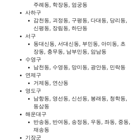
주례동, 학장동, 엄궁동
사하구
감천동, 괴정동, 구평동, 다대동, 당리동,
신평동, 장림동, 하단동
서구
동대신동, 서대신동, 부민동, 아미동, 초
장동, 충무동, 남부민동, 암남동
수영구
남천동, 수영동, 망미동, 광안동, 민락동
연제구
거제동, 연산동
영도구
남항동, 영선동, 신선동, 봉래동, 청학동,
동삼동
해운대구
반송동, 반여동, 송정동, 우동, 좌동, 중동,
재송동
기장군