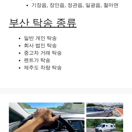
기장읍, 장안읍, 정관읍, 일광읍, 철마면
부산 탁송 종류
일반 개인 탁송
회사 법인 탁송
중고차 거래 탁송
렌트가 탁송
제주도 차량 탁송