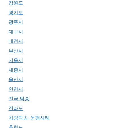
강원도
경기도
광주시
대구시
대전시
부산시
서울시
세종시
울산시
인천시
전국 탁송
전라도
차량탁송-운행사례
충청도