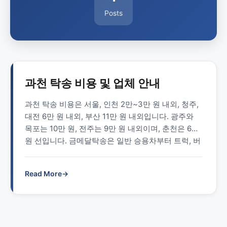
Posts
과천 탁송 비용 및 업체 안내
과천 탁송 비용은 서울, 인천 2만~3만 원 내외, 청주,
대전 6만 원 내외, 부산 11만 원 내외입니다. 광주와
목포는 10만 원, 전주는 9만 원 내외이며, 춘천은 6만
원 선입니다. 금메달탁송은 일반 승용차부터 트럭, 버
스, 캠핑카 등 다양한 종류의 차량을 탁송합니다. 전
국 탁송 전문 업체인 금메달탁송은과천 탁송도 왕성
Read More
→
하게 수행하고 있습니다. 콜센터 번호는 1577-4774
입니다. 과천 탁송 …
Read more