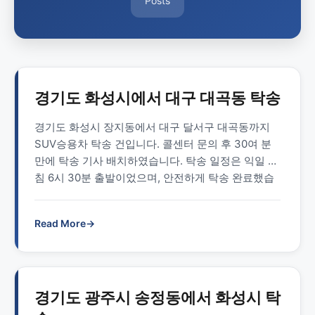
Posts
경기도 화성시에서 대구 대곡동 탁송
경기도 화성시 장지동에서 대구 달서구 대곡동까지
SUV승용차 탁송 건입니다. 콜센터 문의 후 30여 분
만에 탁송 기사 배치하였습니다. 탁송 일정은 익일 아
침 6시 30분 출발이었으며, 안전하게 탁송 완료했습
니다. 전체 이동 거리는 245.4km였고 비용은 톨게이
트비 포함하여 총 90,000원이었습니다. 현금으로 결
Read More
→
제해 이용 금액의 5%인 4,500원이 마일리지로 적립
되었습니다. 탁송 수행 정보 탁송 출발지 경기도 화성
시 장지동 탁송 도착지 …
Read more
경기도 광주시 송정동에서 화성시 탁