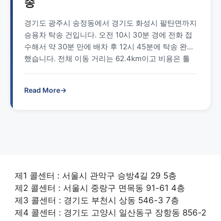
송
경기도 광주시 송정동에서 경기도 화성시 팔탄면까지
승용차 탁송 건입니다. 오전 10시 30분 경에 전화 접
수해서 약 30분 만에 배차 후 12시 45분에 탁송 완료
했습니다. 전체 이동 거리는 62.4km이고 비용은 톨
게이트비 토함하여 5만 원이었습니다. 목적지가 접근
이 용이 용이한 곳이 아니어서 비용이 조금 상승했습
Read More
→
니다. 안전하게 탁송을 완료했습니다. 현금 결제로 이
용금액의 5%가 마일리지로 적립되었습니다. 탁송 수
행 정보 탁송 …
Read more
제1 콜센터 : 서울시 관악구 승방4길 29 5층
제2 콜센터 : 서울시 중랑구 면목동 91-61 4층
제3 콜센터 : 경기도 부천시 상동 546-3 7층
제4 콜센터 : 경기도 고양시 일산동구 장항동 856-2