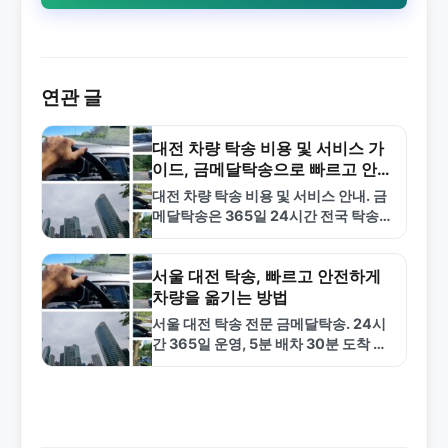
연관 글
대전 차량 탁송 비용 및 서비스 가
이드, 금메달탁송으로 빠르고 안전
하게
대전 차량 탁송 비용 및 서비스 안내. 금
메달탁송은 365일 24시간 전국 탁송
서비스를 제공하며, 20분 내 배차, 30
분 내 도착을 목표로 합니다.…
서울 대전 탁송, 빠르고 안전하게
차량을 옮기는 방법
서울 대전 탁송 전문 금메달탁송. 24시
간 365일 운영, 5분 배차 30분 도착 목
표. 합리적 가격으로 안전한 차량 탁송
서비스 제공. 1577-4774 전화…