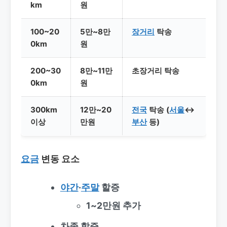
km
원
100~20
5만~8만
장거리
탁송
0km
원
200~30
8만~11만
초장거리 탁송
0km
원
300km
12만~20
전국
탁송 (
서울
↔
이상
만원
부산
등)
요금
변동 요소
야간
·
주말
할증
1~2만원 추가
차종 할증