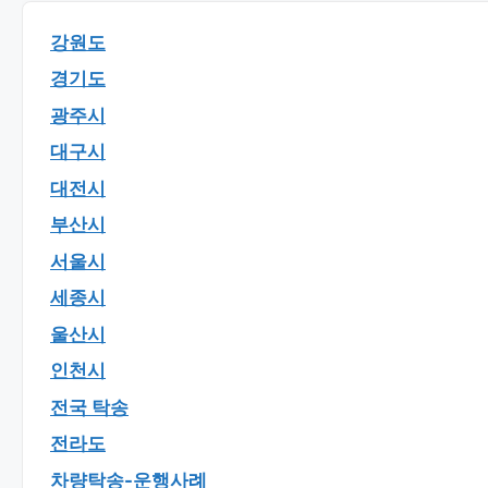
강원도
경기도
광주시
대구시
대전시
부산시
서울시
세종시
울산시
인천시
전국 탁송
전라도
차량탁송-운행사례