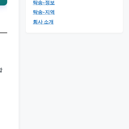
탁송-정보
탁송-지역
회사 소개
합