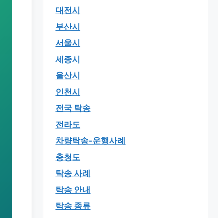
대전시
부산시
서울시
세종시
울산시
인천시
전국 탁송
전라도
차량탁송-운행사례
충청도
탁송 사례
탁송 안내
탁송 종류