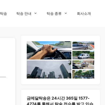
탁송
탁송 안내
탁송 종류
회사소개
금메달탁송은 24시간 365일 1577-
4774를 통해서 탁송 접수를 받고 있습