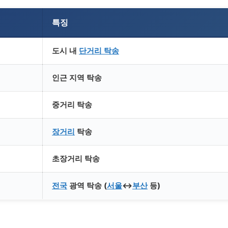
특징
도시 내
단거리 탁송
인근 지역 탁송
중거리 탁송
장거리
탁송
초장거리 탁송
전국
광역 탁송 (
서울
↔
부산
등)