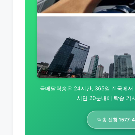
금메달탁송은 24시간, 365일 전국에서 
시면 20분내에 탁송 기
탁송 신청 1577-4