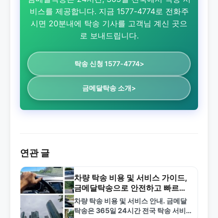
비스를 제공합니다. 지금 1577-4774로 전화주
시면 20분내에 탁송 기사를 고객님 계신 곳으
로 보내드립니다.
탁송 신청 1577-4774>
금메달탁송 소개>
연관 글
차량 탁송 비용 및 서비스 가이드,
금메달탁송으로 안전하고 빠르게
이동하기
차량 탁송 비용 및 서비스 안내. 금메달
탁송은 365일 24시간 전국 탁송 서비