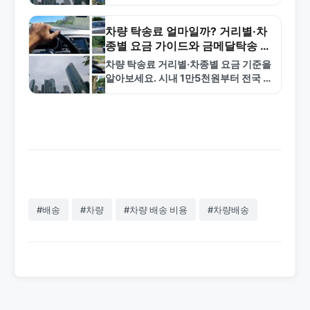
스를 제공합니다. 거리별 요금, 신청 방
법, 자주 묻는 질문까지 한눈에 확인하
세요.
차량 탁송료 얼마일까? 거리별·차
종별 요금 가이드와 금메달탁송 이
용법
차량 탁송료 거리별·차종별 요금 기준을
알아보세요. 시내 1만5천원부터 전국 광
역 20만원까지. 금메달탁송은 24시간
365일 전국 탁송 서비스를 제공합니다.
#배송
#차량
#차량 배송 비용
#차량배송