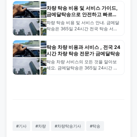
차량 탁송 비용 및 서비스 가이드,
금메달탁송으로 안전하고 빠르게
이동하기
차량 탁송 비용 및 서비스 안내. 금메달
탁송은 365일 24시간 전국 탁송 서비
스를 제공합니다. 거리별 요금, 신청 방
법, 자주 묻는 질문까지 한눈에 확인하
세요.
탁송 차량 비용과 서비스 , 전국 24
시간 차량 탁송 전문가 금메달탁송
탁송 차량 서비스의 모든 것을 알아보
세요. 금메달탁송은 365일 24시간 전
국 탁송 서비스를 제공하며, 거리별 합
리적인 요금과 빠른 배차 시스템으로
신뢰받고 있습니다. 1577-4774로…
#기사
#차량
#차량탁송기사
#탁송