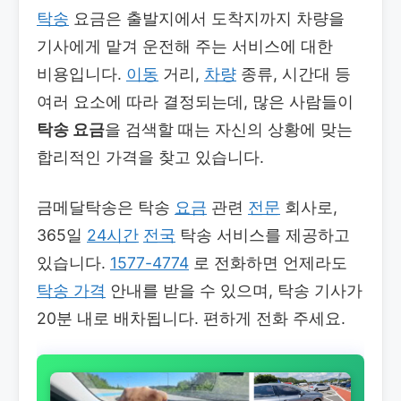
탁송
요금은 출발지에서 도착지까지 차량을
기사에게 맡겨 운전해 주는 서비스에 대한
비용입니다.
이동
거리,
차량
종류, 시간대 등
여러 요소에 따라 결정되는데, 많은 사람들이
탁송 요금
을 검색할 때는 자신의 상황에 맞는
합리적인 가격을 찾고 있습니다.
금메달탁송은 탁송
요금
관련
전문
회사로,
365일
24시간
전국
탁송 서비스를 제공하고
있습니다.
1577-4774
로 전화하면 언제라도
탁송 가격
안내를 받을 수 있으며, 탁송 기사가
20분 내로 배차됩니다. 편하게 전화 주세요.