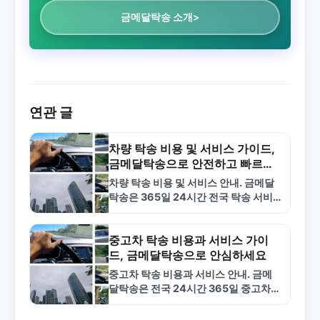
금메달탁송 소개>
연관 글
차량 탁송 비용 및 서비스 가이드,
금메달탁송으로 안전하고 빠르게
이동하기
차량 탁송 비용 및 서비스 안내. 금메달
탁송은 365일 24시간 전국 탁송 서비
스를 제공합니다. 거리별 요금, 신청 방
법, 자주 묻는 질문까지 한눈에 확인하
세요.
중고차 탁송 비용과 서비스 가이
드, 금메달탁송으로 안심하세요
중고차 탁송 비용과 서비스 안내. 금메
달탁송은 전국 24시간 365일 중고차
탁송 전문 회사입니다. 거리별 요금, 빠
른 배차, 보험 가입 기사 등 안심…