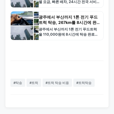
별 요금, 빠른 배차, 24시간 전국 서비
스. 금메달탁송 1577-4774로 문의하
세요.
광주에서 부산까지 1톤 전기 푸드
트럭 탁송, 267km를 8시간에 완
료한 사례
광주에서 부산까지 1톤 전기 푸드트럭
을 110,000원에 8시간에 탁송 완료한
실제 사례. 장거리 탁송의 안정성과 전
기차 운송 노하우를 확인하세요.
#탁송
#트럭
#트럭 탁송 비용
#트럭탁송