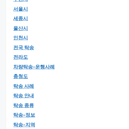
서울시
세종시
울산시
인천시
전국 탁송
전라도
차량탁송-운행사례
충청도
탁송 사례
탁송 안내
탁송 종류
탁송-정보
탁송-지역