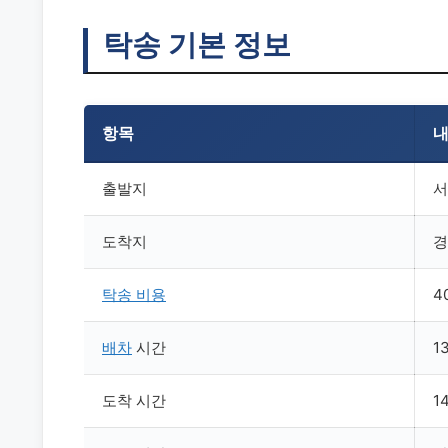
탁송 기본 정보
항목
출발지
서
도착지
경
탁송
비용
4
배차
시간
1
도착 시간
1