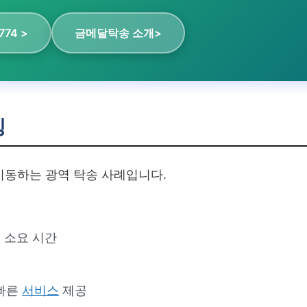
774 >
금메달탁송 소개>
징
이동하는 광역 탁송 사례입니다.
의 소요 시간
 빠른
서비스
제공