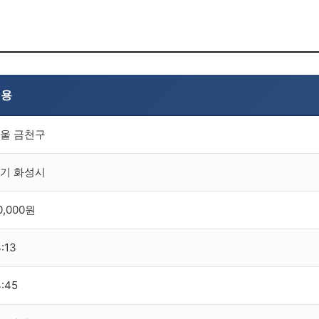
내용
울 금천구
기 화성시
0,000원
3:13
4:45