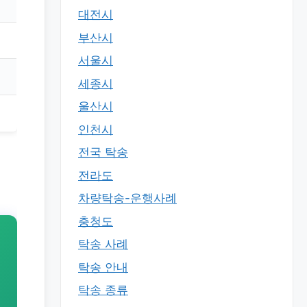
대전시
부산시
서울시
세종시
울산시
인천시
전국 탁송
전라도
차량탁송-운행사례
충청도
탁송 사례
탁송 안내
탁송 종류