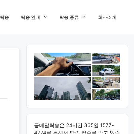
탁송
탁송 안내
탁송 종류
회사소개
금메달탁송은 24시간 365일 1577-
4774를 통해서 탁송 접수를 받고 있습