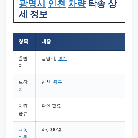
광명시
인천
차량
탁송 상
세 정보
항목
내용
출발
광명시,
경기
지
도착
인천,
중구
지
차량
확인 필요
종류
탁송
45,000원
비용