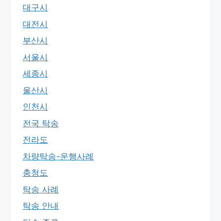
대구시
대전시
부산시
서울시
세종시
울산시
인천시
전국 탁송
전라도
차량탁송-운행사례
충청도
탁송 사례
탁송 안내