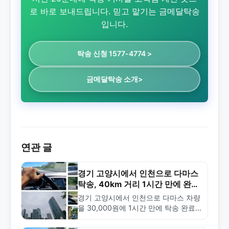
로 바로 보내드립니다. 믿고 맡기는 금메달탁송
입니다.
탁송 신청 1577-4774 >
금메달탁송 소개>
연관 글
경기 고양시에서 인천으로 다마스
탁송, 40km 거리 1시간 만에 완
료!
경기 고양시에서 인천으로 다마스 차량
을 30,000원에 1시간 만에 탁송 완료
한 실제 사례. 근거리 탁송의 빠른 배송
과 합리적 가격을 확인하세요.