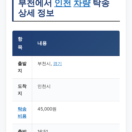
부천에서
인천
차량
탁송
상세 정보
항
내용
목
출발
부천시,
경기
지
도착
인천시
지
탁송
45,000원
비용
출발
16:51