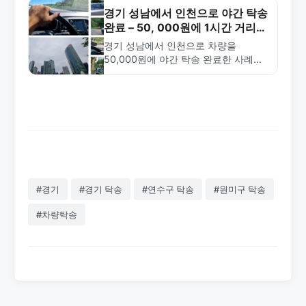
경기 성남에서 인천으로 야간 탁송
완료 – 50, 000원에 1시간 거리
차량 이동
경기 성남에서 인천으로 차량을
50,000원에 야간 탁송 완료한 사례입
니다. 약 59km 거리를 1시간 20분에
안전하게 이동했습니다. 금메달탁송은
24시간 전국 탁송 서비스를 제공합니
다.
#경기
#경기 탁송
#연수구 탁송
#원미구 탁송
#차량탁송