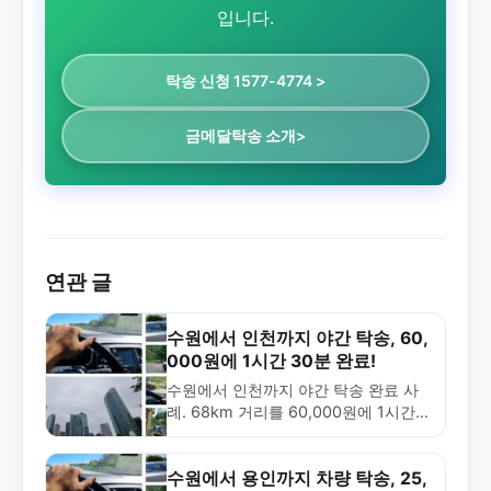
입니다.
탁송 신청 1577-4774 >
금메달탁송 소개>
연관 글
수원에서 인천까지 야간 탁송, 60,
000원에 1시간 30분 완료!
수원에서 인천까지 야간 탁송 완료 사
례. 68km 거리를 60,000원에 1시간
30분 만에 배송. 금메달탁송의 신속하
고 합리적인 탁송 서비스를 확인하세
요.
수원에서 용인까지 차량 탁송, 25,