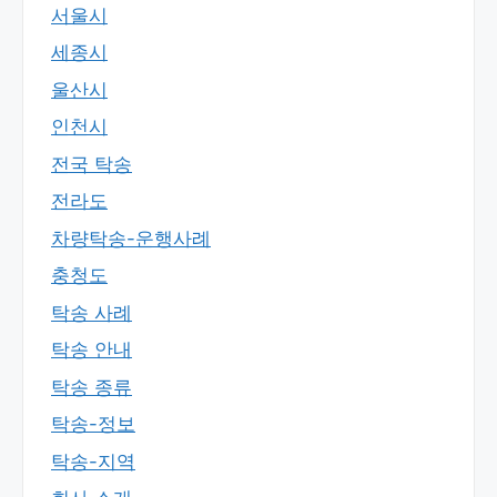
서울시
세종시
울산시
인천시
전국 탁송
전라도
차량탁송-운행사례
충청도
탁송 사례
탁송 안내
탁송 종류
탁송-정보
탁송-지역