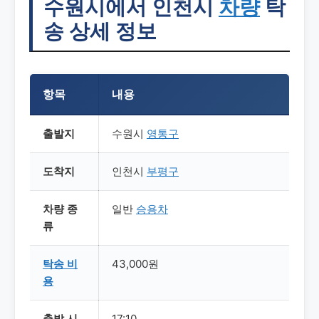
수원시에서 인천시
차량
탁
송 상세 정보
항목
내용
출발지
수원시
영통구
도착지
인천시
부평구
차량 종
일반
승용차
류
탁송
비
43,000원
용
출발 시
17:10