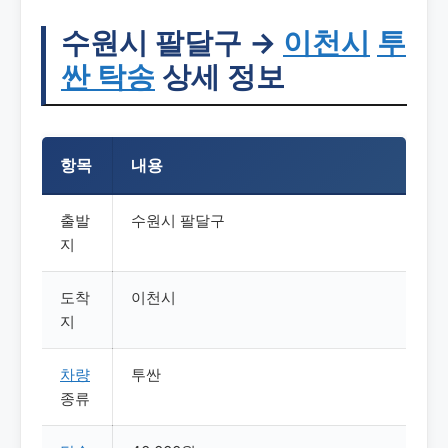
수원시 팔달구 →
이천시
투
싼 탁송
상세 정보
항목
내용
출발
수원시 팔달구
지
도착
이천시
지
차량
투싼
종류