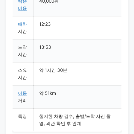
탁송
40,000원
비용
배차
12:23
시간
도착
13:53
시간
소요
약 1시간 30분
시간
이동
약 51km
거리
특징
철저한 차량 검수, 출발/도착 사진 촬
영, 외관 확인 후 인계