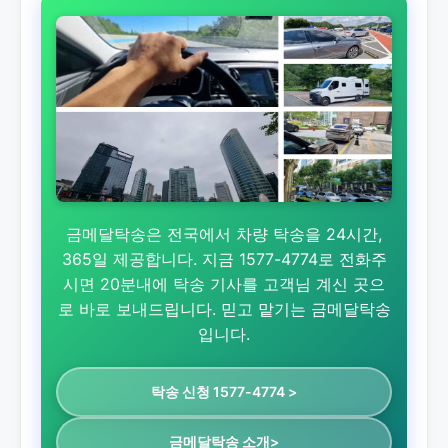
금메달탁송은 전국에서 차량 탁송을 24시간,
365일 제공합니다. 지금 1577-4774로 전화주
시면 20분내에 탁송 기사를 고객님 계신 곳으
로 바로 보내드립니다. 믿고 맡기는 금메달탁송
입니다.
탁송 신청 1577-4774 >
금메달탁송 소개>