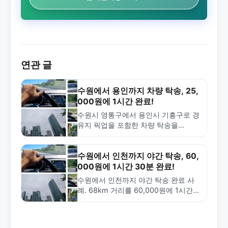
연관 글
수원에서 용인까지 차량 탁송, 25,
000원에 1시간 완료!
수원시 영통구에서 용인시 기흥구로 경
유지 픽업을 포함한 차량 탁송을
25,000원에 1시간 만에 완료한 실제
사례. 경유지 탁송의 장점과 수원·용인
지역 탁송 정보…
수원에서 인천까지 야간 탁송, 60,
000원에 1시간 30분 완료!
수원에서 인천까지 야간 탁송 완료 사
례. 68km 거리를 60,000원에 1시간
30분 만에 배송. 금메달탁송의 신속하
고 합리적인 탁송 서비스를 확인하세
요.