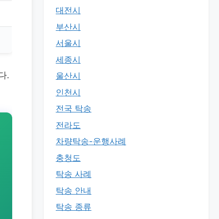
대전시
부산시
서울시
세종시
다.
울산시
인천시
전국 탁송
전라도
차량탁송-운행사례
충청도
탁송 사례
탁송 안내
탁송 종류