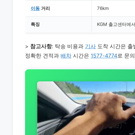
이동
거리
76km
특징
KGM 출고센터에
>
참고사항
: 탁송 비용과
기사
도착 시간은 출발
정확한 견적과
배차
시간은
1577-4774
로 문