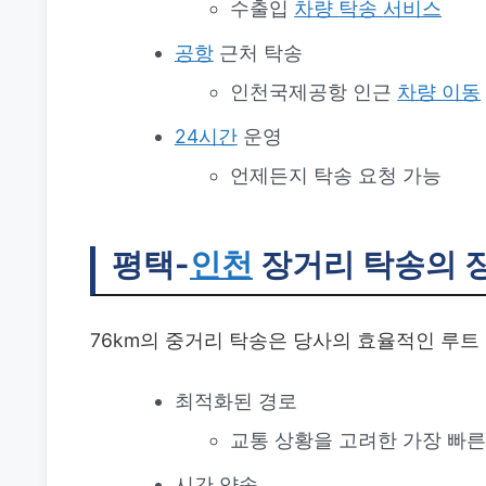
수출입
차량
탁송
서비스
공항
근처 탁송
인천국제공항 인근
차량 이동
24시간
운영
언제든지 탁송 요청 가능
평택-
인천
장거리 탁송의 
76km의 중거리 탁송은 당사의 효율적인 루트
최적화된 경로
교통 상황을 고려한 가장 빠른
시간 약속