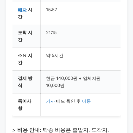
배차
시
15:57
간
도착 시
21:15
간
소요 시
약 5시간
간
결제 방
현금 140,000원 + 업체지원
식
10,000원
특이사
기사
메모 확인 후
이동
항
>
비용 안내
: 탁송 비용은 출발지, 도착지,