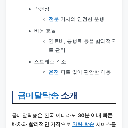
안전성
전문
기사의 안전한 운행
비용 효율
연료비, 통행료 등을 합리적으
로 관리
스트레스 감소
운전
피로 없이 편안한 이동
금메달탁송
소개
금메달탁송은 전국 어디라도
30분 이내 빠른
배차
와
합리적인 가격
으로
차량 탁송
서비스를