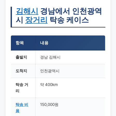
김해시
경남에서 인천광역
시
장거리
탁송 케이스
항목
내용
출발지
경남 김해시
도착지
인천광역시
탁송 거
약 400km
리
탁송
비
150,000원
용