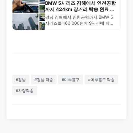
송 서비스를 확인하세요.
BMW 5시리즈 김해에서 인천공항
까지 424km 장거리 탁송 완료 사
례
경남 김해에서 인천공항까지 BMW 5
시리즈를 160,000원에 9시간에 탁송
완료한 사례. 장거리 공항 탁송 전문 서
비스 안내.
#경남
#경남 탁송
#미추홀구
#미추홀구 탁송
#차량탁송