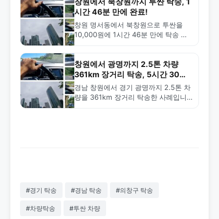
창원에서 북창원까지 투싼 탁송, 1
시간 46분 만에 완료!
창원 명서동에서 북창원으로 투싼을
10,000원에 1시간 46분 만에 탁송 완
료한 실제 사례. 단거리 탁송의 빠른 배
송과 합리적 가격을 확인하세요.
창원에서 광명까지 2.5톤 차량
361km 장거리 탁송, 5시간 30분
완료!
경남 창원에서 경기 광명까지 2.5톤 차
량을 361km 장거리 탁송한 사례입니
다. 5시간 30분 만에 안전하게 완료되
었으며, 합리적인 가격과 빠른 배차가
특징입니다.
#경기 탁송
#경남 탁송
#의창구 탁송
#차량탁송
#투싼 차량