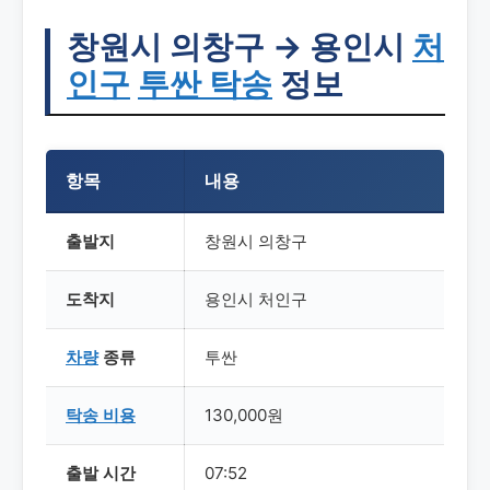
창원시 의창구 → 용인시
처
인구
투싼 탁송
정보
항목
내용
출발지
창원시 의창구
도착지
용인시 처인구
차량
종류
투싼
탁송
비용
130,000원
출발 시간
07:52