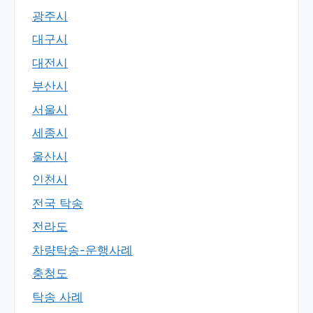
광주시
대구시
대전시
부산시
서울시
세종시
울산시
인천시
전국 탁송
전라도
차량탁송-운행사례
충청도
탁송 사례