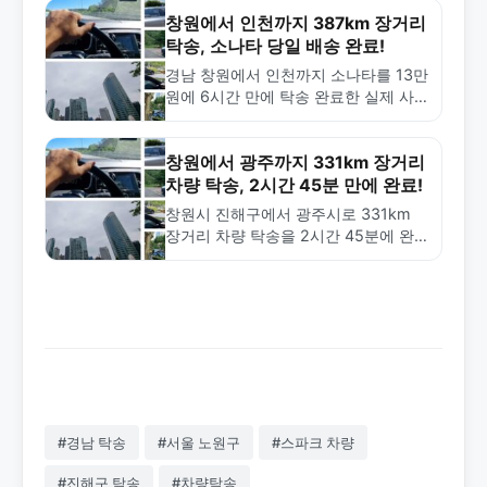
창원에서 인천까지 387km 장거리
탁송, 소나타 당일 배송 완료!
경남 창원에서 인천까지 소나타를 13만
원에 6시간 만에 탁송 완료한 실제 사
례. 387km 장거리 탁송의 비용, 시간,
특징을 확인하세요.
창원에서 광주까지 331km 장거리
차량 탁송, 2시간 45분 만에 완료!
창원시 진해구에서 광주시로 331km
장거리 차량 탁송을 2시간 45분에 완
료한 사례. 안전한 차량 검수와 합리적
인 가격으로 전국 탁송 서비스 제공합
니다.
#경남 탁송
#서울 노원구
#스파크 차량
#진해구 탁송
#차량탁송