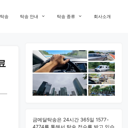
탁송
탁송 안내
탁송 종류
회사소개
료
금메달탁송은 24시간 365일 1577-
4774를 통해서 탁송 접수를 받고 있습