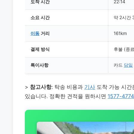
도착 시간
22:14
소요 시간
약 2시간 
이동
거리
161km
결제 방식
후불 (종료
특이사항
카드
당일
>
참고사항
: 탁송 비용과
기사
도착 가능 시간은
있습니다. 정확한 견적을 원하시면
1577-4774