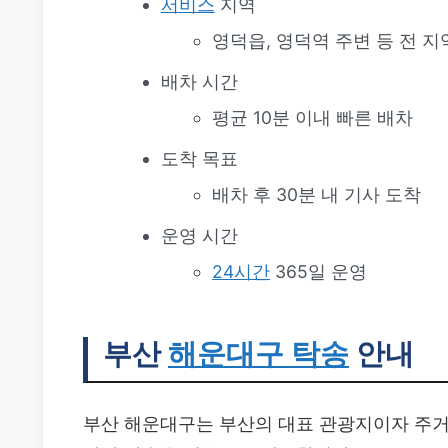
서비스
지역
영덕읍, 영덕역 주변 등 전 지
배차 시간
평균 10분 이내 빠른 배차
도착 목표
배차 후 30분 내 기사 도착
운영 시간
24시간
365일 운영
부산
해운대구 탁송
안내
부산 해운대구는 부산의 대표 관광지이자 주거