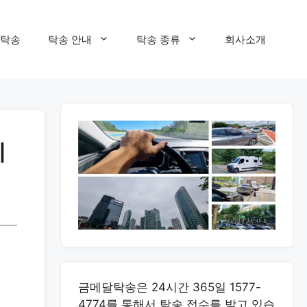
탁송
탁송 안내
탁송 종류
회사소개
리
금메달탁송은 24시간 365일 1577-
4774를 통해서 탁송 접수를 받고 있습