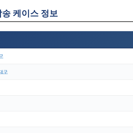
탁송 케이스 정보
군
대구