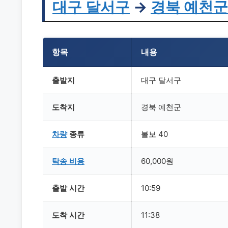
대구
달서구
→
경북
예천군
항목
내용
출발지
대구 달서구
도착지
경북 예천군
차량
종류
볼보 40
탁송
비용
60,000원
출발 시간
10:59
도착 시간
11:38