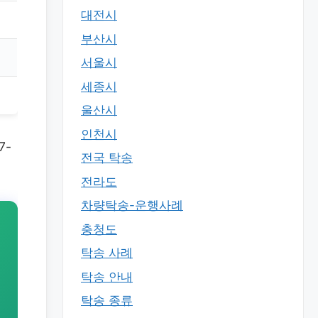
대전시
부산시
서울시
세종시
울산시
인천시
7-
전국 탁송
전라도
차량탁송-운행사례
충청도
탁송 사례
탁송 안내
탁송 종류