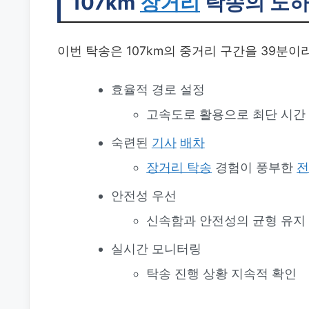
107km
장거리
탁송의 노
이번 탁송은 107km의 중거리 구간을 39분
효율적 경로 설정
고속도로 활용으로 최단 시간
숙련된
기사
배차
장거리 탁송
경험이 풍부한
안전성 우선
신속함과 안전성의 균형 유지
실시간 모니터링
탁송 진행 상황 지속적 확인