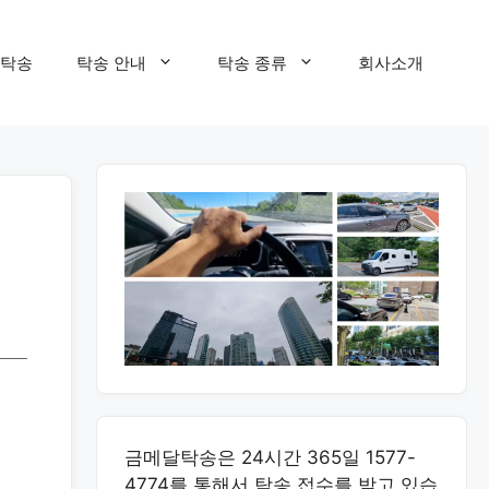
탁송
탁송 안내
탁송 종류
회사소개
금메달탁송은 24시간 365일 1577-
4774를 통해서 탁송 접수를 받고 있습