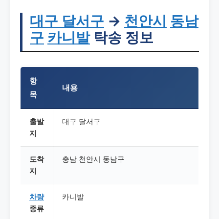
대구
달서구
→
천안시
동남
구
카니발
탁송 정보
항
내용
목
출발
대구 달서구
지
도착
충남 천안시 동남구
지
차량
카니발
종류