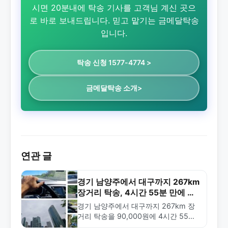
시면 20분내에 탁송 기사를 고객님 계신 곳으
로 바로 보내드립니다. 믿고 맡기는 금메달탁송
입니다.
탁송 신청 1577-4774 >
금메달탁송 소개>
연관 글
경기 남양주에서 대구까지 267km
장거리 탁송, 4시간 55분 만에 완
료!
경기 남양주에서 대구까지 267km 장
거리 탁송을 90,000원에 4시간 55분
만에 완료한 실제 사례. 금메달탁송의