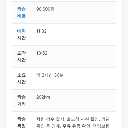
탁송
90,000원
비용
배차
11:02
시간
도착
13:52
시간
소요
약 2시간 30분
시간
탁송
202km
거리
탁송
차량 검수 철저, 출도착 사진 촬영, 외관
특징
확인 후 인계, 주유 유종 확인, 책임보험