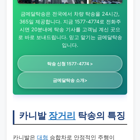
금메달탁송은 전국에서 차량 탁송을 24시간,
365일 제공합니다. 지금 1577-4774로 전화주
시면 20분내에 탁송 기사를 고객님 계신 곳으
로 바로 보내드립니다. 믿고 맡기는 금메달탁송
입니다.
탁송 신청 1577-4774 >
금메달탁송 소개>
카니발
장거리
탁송의 특징
카니발은
대형
승합차로 안정적인 주행이