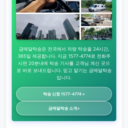
금메달탁송은 전국에서 차량 탁송을 24시간,
365일 제공합니다. 지금 1577-4774로 전화주
시면 20분내에 탁송 기사를 고객님 계신 곳으
로 바로 보내드립니다. 믿고 맡기는 금메달탁송
입니다.
탁송 신청 1577-4774 >
금메달탁송 소개>