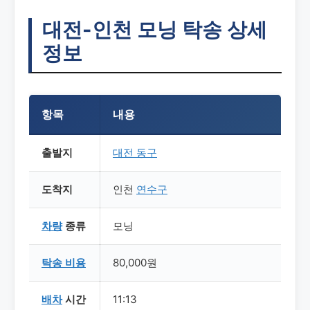
대전-인천 모닝 탁송 상세
정보
항목
내용
출발지
대전
동구
도착지
인천
연수구
차량
종류
모닝
탁송
비용
80,000원
배차
시간
11:13