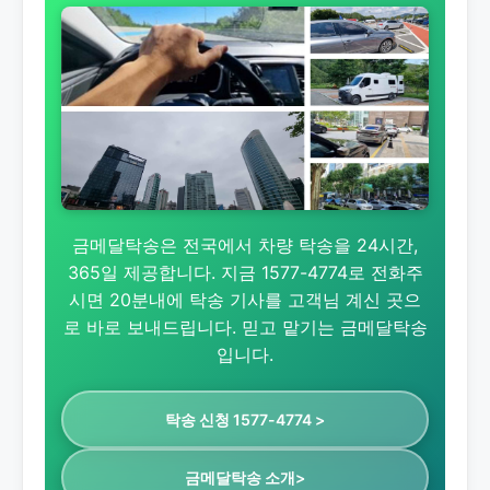
금메달탁송은 전국에서 차량 탁송을 24시간,
365일 제공합니다. 지금 1577-4774로 전화주
시면 20분내에 탁송 기사를 고객님 계신 곳으
로 바로 보내드립니다. 믿고 맡기는 금메달탁송
입니다.
탁송 신청 1577-4774 >
금메달탁송 소개>