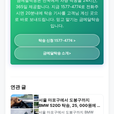
금메달탁송은 전국에서 차량 탁송을 24시간,
365일 제공합니다. 지금 1577-4774로 전화주
시면 20분내에 탁송 기사를 고객님 계신 곳으
로 바로 보내드립니다. 믿고 맡기는 금메달탁송
입니다.
탁송 신청 1577-4774 >
금메달탁송 소개>
연관 글
서울 마포구에서 도봉구까지
BMW 520D 탁송, 25, 000원에 1
시간 30분 완료!
서울 마포구에서 도봉구까지 BMW