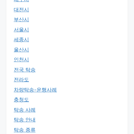
대전시
부산시
서울시
세종시
울산시
인천시
전국 탁송
전라도
차량탁송-운행사례
충청도
탁송 사례
탁송 안내
탁송 종류