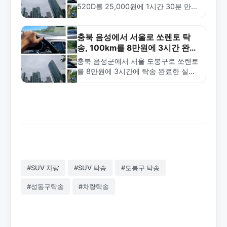
520D를 25,000원에 1시간 30분 만에
탁송 완료한 사례입니다. 금메달탁송의
신속한 배차와 안전한 운송 서비스를
확인하세요.
충북 음성에서 서울로 쏘렌토 탁
송, 100km를 8만원에 3시간 완
주!
충북 음성군에서 서울 도봉구로 쏘렌토
를 8만원에 3시간에 탁송 완료한 실제
사례. 금메달탁송의 안전하고 빠른 중
거리 탁송 서비스를 확인하세요.
#SUV 차량
#SUV 탁송
#도봉구 탁송
#성동구탁송
#차량탁송