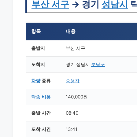
부산
서구
→ 경기
성남시
탁
항목
내용
출발지
부산 서구
도착지
경기 성남시
분당구
차량
종류
승용차
탁송
비용
140,000원
출발 시간
08:40
도착 시간
13:41