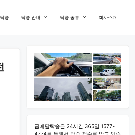
탁송
탁송 안내
탁송 종류
회사소개
전
금메달탁송은 24시간 365일 1577-
4774를 통해서 탁송 접수를 받고 있습