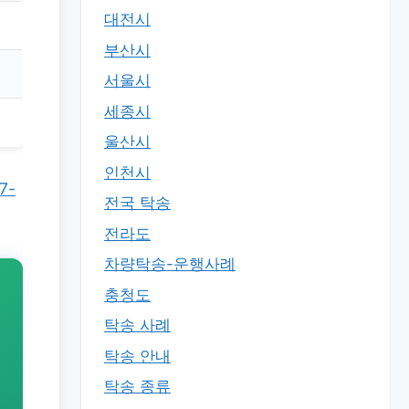
대전시
부산시
서울시
세종시
울산시
인천시
7-
전국 탁송
전라도
차량탁송-운행사례
충청도
탁송 사례
탁송 안내
탁송 종류