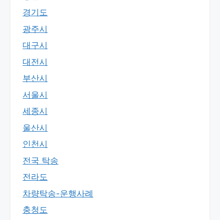
경기도
광주시
대구시
대전시
부산시
서울시
세종시
울산시
인천시
전국 탁송
전라도
차량탁송-운행사례
충청도