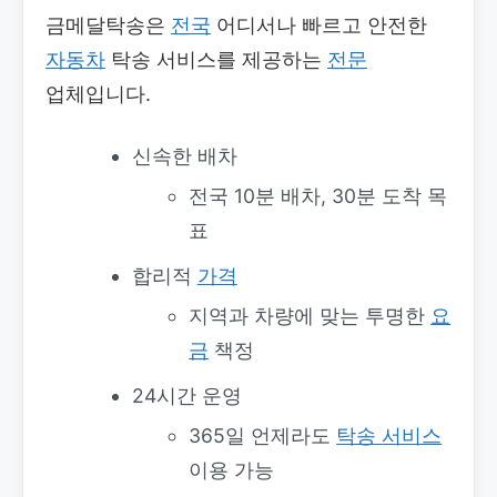
금메달탁송은
전국
어디서나 빠르고 안전한
자동차
탁송 서비스를 제공하는
전문
업체입니다.
신속한 배차
전국 10분 배차, 30분 도착 목
표
합리적
가격
지역과 차량에 맞는 투명한
요
금
책정
24시간 운영
365일 언제라도
탁송
서비스
이용 가능