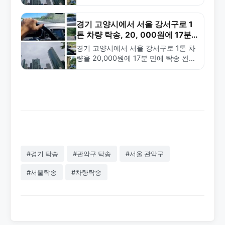
분 만에 안전하게 배송. 24시간 365일
전국 탁송 서비스 제공.
경기 고양시에서 서울 강서구로 1
톤 차량 탁송, 20, 000원에 17분
완료!
경기 고양시에서 서울 강서구로 1톤 차
량을 20,000원에 17분 만에 탁송 완료
한 사례입니다. 금메달탁송은 전국 10
분 배차, 30분 도착으로 빠르고 안전한
차량 탁송…
#경기 탁송
#관악구 탁송
#서울 관악구
#서울탁송
#차량탁송