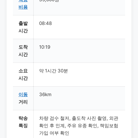
비용
출발
08:48
시간
도착
10:19
시간
소요
약 1시간 30분
시간
이동
36km
거리
탁송
차량 검수 철저, 출도착 사진 촬영, 외관
특징
확인 후 인계, 주유 유종 확인, 책임보험
가입 여부 확인