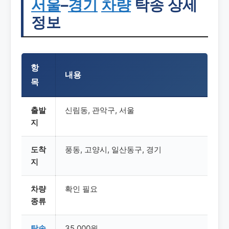
서울
–
경기
차량
탁송 상세
정보
항
내용
목
출발
신림동, 관악구, 서울
지
도착
풍동, 고양시, 일산동구, 경기
지
차량
확인 필요
종류
탁송
35,000원