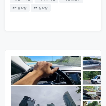
#서울탁송
#차량탁송