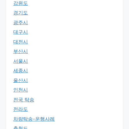
강원도
경기도
광주시
대구시
대전시
부산시
서울시
세종시
울산시
인천시
전국 탁송
전라도
차량탁송-운행사례
충청도