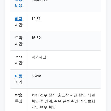
비용
배차
12:51
시간
도착
15:52
시간
소요
약 3시간
시간
이동
56km
거리
탁송
차량 검수 철저, 출도착 사진 촬영, 외관
특징
확인 후 인계, 주유 유종 확인, 책임보험
가입 여부 확인