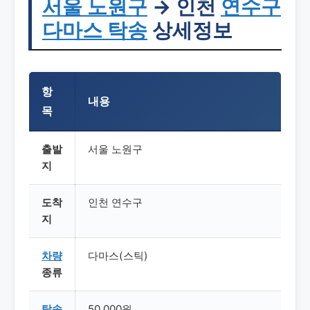
서울
노원구
→ 인천
연수구
다마스 탁송
상세정보
항
내용
목
출발
서울 노원구
지
도착
인천 연수구
지
차량
다마스(스틱)
종류
탁송
50,000원