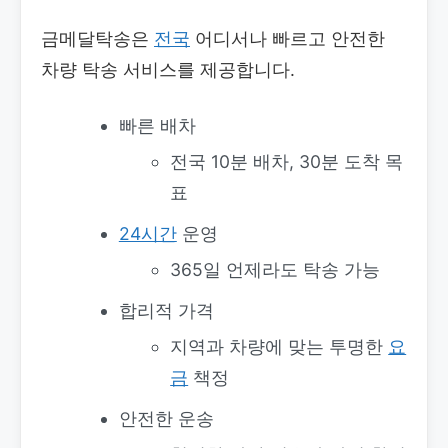
금메달탁송은
전국
어디서나 빠르고 안전한
차량 탁송 서비스를 제공합니다.
빠른 배차
전국 10분 배차, 30분 도착 목
표
24시간
운영
365일 언제라도 탁송 가능
합리적 가격
지역과 차량에 맞는 투명한
요
금
책정
안전한 운송