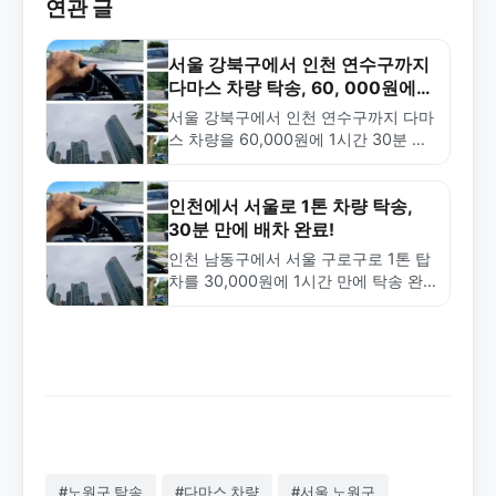
연관 글
서울 강북구에서 인천 연수구까지
다마스 차량 탁송, 60, 000원에
완료!
서울 강북구에서 인천 연수구까지 다마
스 차량을 60,000원에 1시간 30분 만
에 탁송 완료한 실제 사례. 금메달탁송
의 신속하고 합리적인 광역 탁송 서비
스를 확인하세요.
인천에서 서울로 1톤 차량 탁송,
30분 만에 배차 완료!
인천 남동구에서 서울 구로구로 1톤 탑
차를 30,000원에 1시간 만에 탁송 완
료한 실제 사례. 중거리 탁송의 신속성
과 비용 효율성을 확인하세요.
#노원구 탁송
#다마스 차량
#서울 노원구