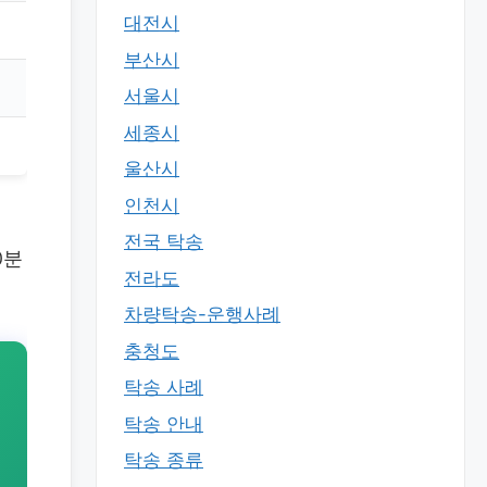
대전시
부산시
서울시
세종시
울산시
인천시
전국 탁송
0분
전라도
차량탁송-운행사례
충청도
탁송 사례
탁송 안내
탁송 종류