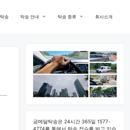
탁송
탁송 안내
탁송 종류
회사소개
금메달탁송은 24시간 365일 1577-
4774를 통해서 탁송 접수를 받고 있습