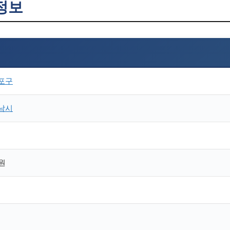
정보
포구
남시
0원