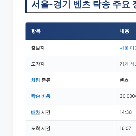
서울-경기 벤츠 탁송 주요 
항목
내용
출발지
서울
마
도착지
경기
성
차량
종류
벤츠
탁송
비용
30,00
배차
시간
14:38
도착 시간
16:07