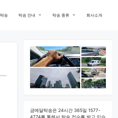
탁송
탁송 안내
탁송 종류
회사소개
금메달탁송은 24시간 365일 1577-
4774를 통해서 탁송 접수를 받고 있습