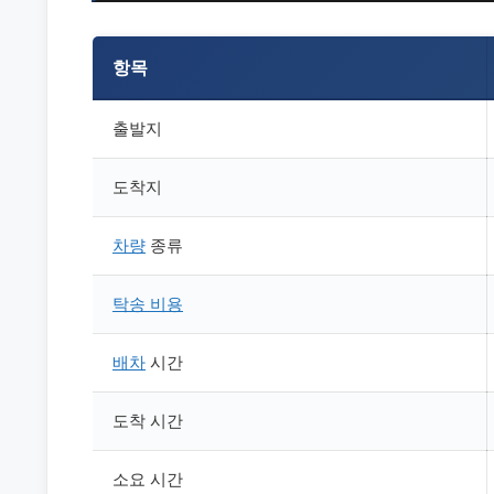
항목
출발지
도착지
차량
종류
탁송
비용
배차
시간
도착 시간
소요 시간