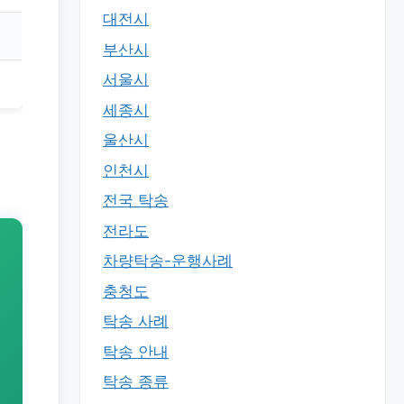
대전시
부산시
서울시
세종시
울산시
인천시
전국 탁송
전라도
차량탁송-운행사례
충청도
탁송 사례
탁송 안내
탁송 종류