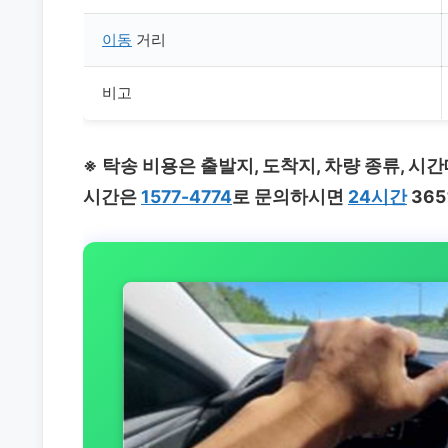
이동
거리
비고
※ 탁송 비용은 출발지, 도착지, 차량 종류, 시
시간은
1577-4774
로 문의하시면
24시간
36