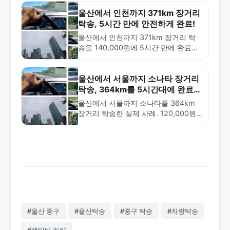
울산에서 인천까지 371km 장거리
탁송, 5시간 만에 안전하게 완료!
울산에서 인천까지 371km 장거리 탁
송을 140,000원에 5시간 만에 완료한
실제 사례입니다. 차량 검수부터 도착
까지 투명한 프로세스로 안전하게 운송
합니다.
울산에서 서울까지 소나타 장거리
탁송, 364km를 5시간대에 완료한
사례
울산에서 서울까지 소나타를 364km
장거리 탁송한 실제 사례. 120,000원
에 약 5시간대 소요시간으로 완료. 철
저한 차량 검수와 안전한 인계 과정을
소개합니다.
#울산 중구
#울산탁송
#중구 탁송
#차량탁송
#캡티바 차량