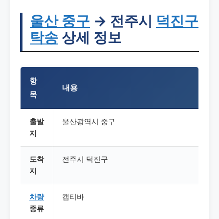
울산
중구
→ 전주시
덕진구
탁송
상세 정보
항
내용
목
출발
울산광역시 중구
지
도착
전주시 덕진구
지
차량
캡티바
종류