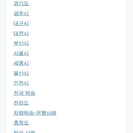
경기도
광주시
대구시
대전시
부산시
서울시
세종시
울산시
인천시
전국 탁송
전라도
차량탁송-운행사례
충청도
탁송 사례