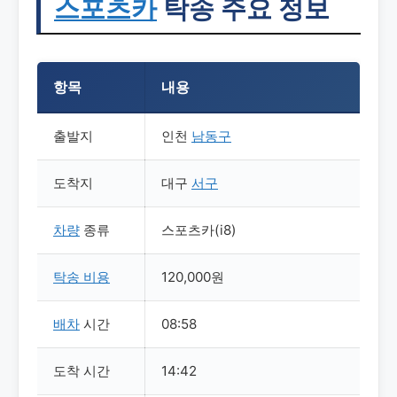
스포츠카
탁송 주요 정보
항목
내용
출발지
인천
남동구
도착지
대구
서구
차량
종류
스포츠카(i8)
탁송
비용
120,000원
배차
시간
08:58
도착 시간
14:42