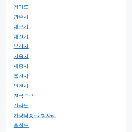
경기도
광주시
대구시
대전시
부산시
서울시
세종시
울산시
인천시
전국 탁송
전라도
차량탁송-운행사례
충청도