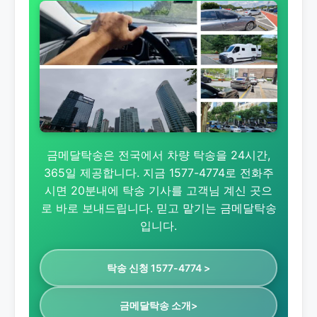
금메달탁송은 전국에서 차량 탁송을 24시간,
365일 제공합니다. 지금 1577-4774로 전화주
시면 20분내에 탁송 기사를 고객님 계신 곳으
로 바로 보내드립니다. 믿고 맡기는 금메달탁송
입니다.
탁송 신청 1577-4774 >
금메달탁송 소개>