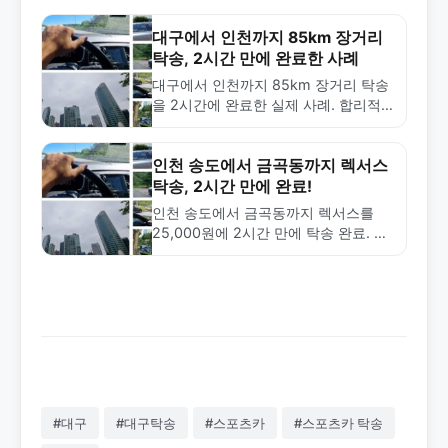
대구에서 인천까지 85km 장거리
탁송, 2시간 만에 완료한 사례
대구에서 인천까지 85km 장거리 탁송
을 2시간에 완료한 실제 사례. 합리적
인 65,000원 비용으로 신속한 차량 탁
송 서비스를 제공하는 금메달탁송의 전
문성을 확인하세요.
인천 송도에서 금곡동까지 렉서스
탁송, 2시간 만에 완료!
인천 송도에서 금곡동까지 렉서스를
25,000원에 2시간 만에 탁송 완료. 차
량 검수부터 사진 촬영까지 꼼꼼한 서
비스로 안전하게 배송합니다.
#대구
#대구탁송
#스포츠카
#스포츠카 탁송