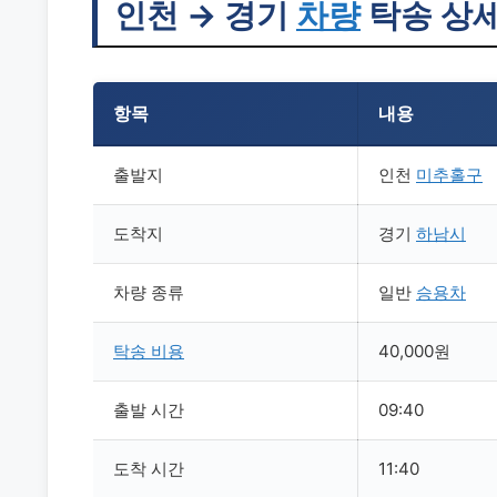
인천 → 경기
차량
탁송 상세
항목
내용
출발지
인천
미추홀구
도착지
경기
하남시
차량 종류
일반
승용차
탁송
비용
40,000원
출발 시간
09:40
도착 시간
11:40