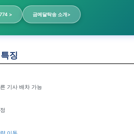
774 >
금메달탁송 소개>
 특징
른 기사 배차 가능
정
량 이동