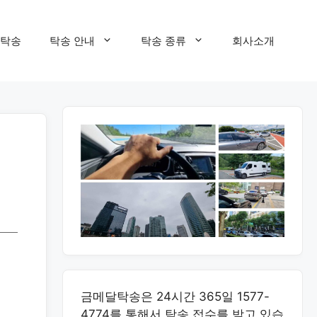
탁송
탁송 안내
탁송 종류
회사소개
에
금메달탁송은 24시간 365일 1577-
4774를 통해서 탁송 접수를 받고 있습