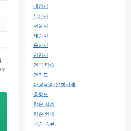
대전시
부산시
서울시
세종시
울산시
인천시
착
전국 탁송
0분
전라도
차량탁송-운행사례
충청도
탁송 사례
탁송 안내
탁송 종류