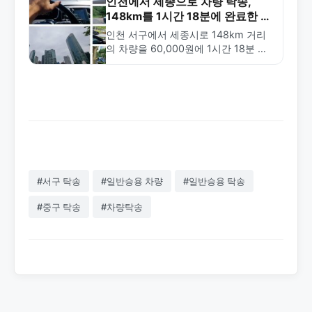
문성을 확인하세요.
인천에서 세종으로 차량 탁송,
148km를 1시간 18분에 완료한 사
례
인천 서구에서 세종시로 148km 거리
의 차량을 60,000원에 1시간 18분 만
에 탁송 완료한 사례. 장거리 탁송의 효
율성과 금메달탁송의 빠른 배차 서비스
를 소개합니다.
#서구 탁송
#일반승용 차량
#일반승용 탁송
#중구 탁송
#차량탁송