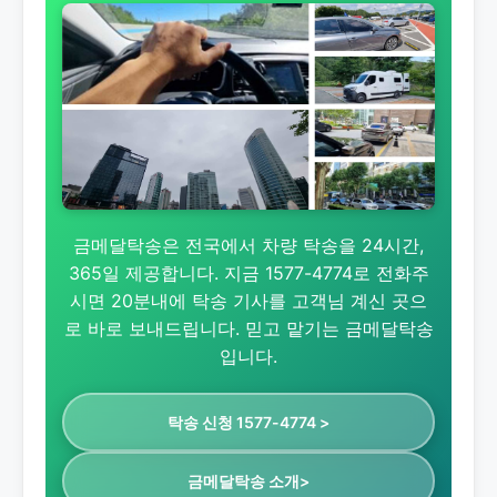
금메달탁송은 전국에서 차량 탁송을 24시간,
365일 제공합니다. 지금 1577-4774로 전화주
시면 20분내에 탁송 기사를 고객님 계신 곳으
로 바로 보내드립니다. 믿고 맡기는 금메달탁송
입니다.
탁송 신청 1577-4774 >
금메달탁송 소개>