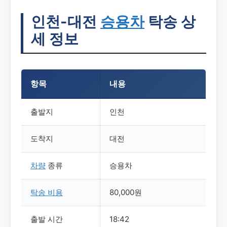
인천-대전
승용차
탁송 상
세 정보
항목
내용
출발지
인천
도착지
대전
차량
종류
승용차
탁송
비용
80,000원
출발 시간
18:42