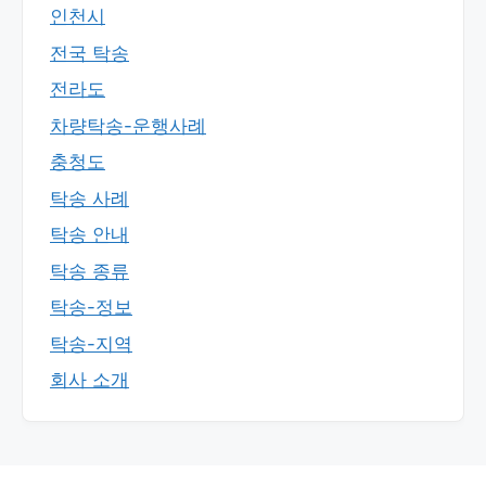
인천시
전국 탁송
전라도
차량탁송-운행사례
충청도
탁송 사례
탁송 안내
탁송 종류
탁송-정보
탁송-지역
회사 소개