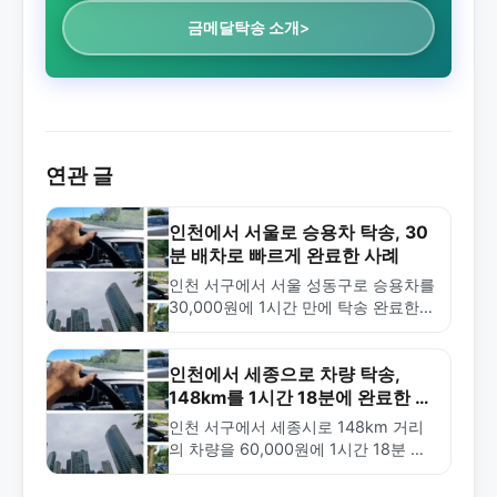
금메달탁송 소개>
연관 글
인천에서 서울로 승용차 탁송, 30
분 배차로 빠르게 완료한 사례
인천 서구에서 서울 성동구로 승용차를
30,000원에 1시간 만에 탁송 완료한
사례입니다. 금메달탁송의 신속한 배차
와 안전한 운송 서비스를 확인하세요.
인천에서 세종으로 차량 탁송,
148km를 1시간 18분에 완료한 사
례
인천 서구에서 세종시로 148km 거리
의 차량을 60,000원에 1시간 18분 만
에 탁송 완료한 사례. 장거리 탁송의 효
율성과 금메달탁송의 빠른 배차 서비스