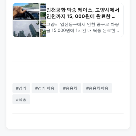
율성과 합리적인 가격을 확인하세요.
인천공항 탁송 케이스, 고양시에서
인천까지 15, 000원에 완료한 신
속 배송
고양시 일산동구에서 인천 중구로 차량
을 15,000원에 1시간 내 탁송 완료한
사례. 인천공항 경유 탁송의 특징과 금
메달탁송의 신속한 배차 서비스를 소개
합니다.
#경기
#경기 탁송
#승용차
#승용차탁송
#탁송