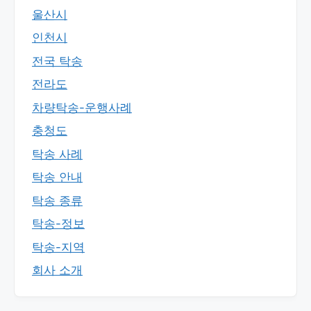
울산시
인천시
전국 탁송
전라도
차량탁송-운행사례
충청도
탁송 사례
탁송 안내
탁송 종류
탁송-정보
탁송-지역
회사 소개