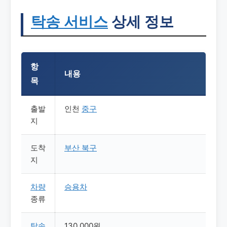
탁송
서비스
상세 정보
항
내용
목
출발
인천
중구
지
도착
부산
북구
지
차량
승용차
종류
탁송
130,000원