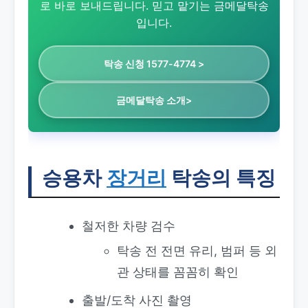
로 바로 보내드립니다. 믿고 맡기는 금메달탁송
입니다.
탁송 신청 1577-4774 >
금메달탁송 소개>
승용차
장거리
탁송의 특징
철저한 차량 검수
탁송 전 전면 유리, 범퍼 등 외
관 상태를 꼼꼼히 확인
출발/도착 사진 촬영