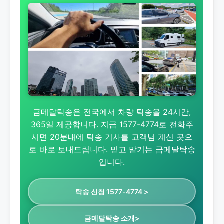
금메달탁송은 전국에서 차량 탁송을 24시간,
365일 제공합니다. 지금 1577-4774로 전화주
시면 20분내에 탁송 기사를 고객님 계신 곳으
로 바로 보내드립니다. 믿고 맡기는 금메달탁송
입니다.
탁송 신청 1577-4774 >
금메달탁송 소개>