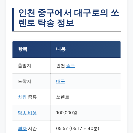
인천 중구에서 대구로의 쏘
렌토 탁송 정보
항목
내용
출발지
인천
중구
도착지
대구
차량
종류
쏘렌토
탁송
비용
100,000원
배차
시간
05:57 (05:17 + 40분)