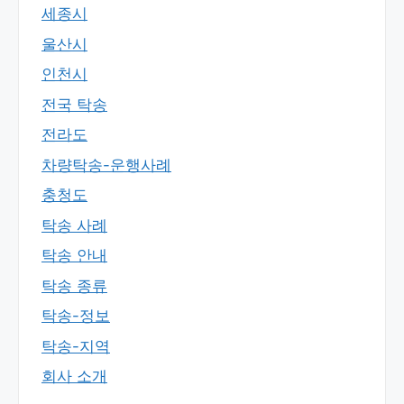
세종시
울산시
인천시
전국 탁송
전라도
차량탁송-운행사례
충청도
탁송 사례
탁송 안내
탁송 종류
탁송-정보
탁송-지역
회사 소개