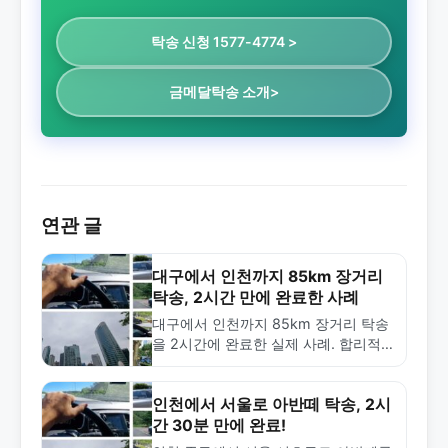
탁송 신청 1577-4774 >
금메달탁송 소개>
연관 글
대구에서 인천까지 85km 장거리
탁송, 2시간 만에 완료한 사례
대구에서 인천까지 85km 장거리 탁송
을 2시간에 완료한 실제 사례. 합리적
인 65,000원 비용으로 신속한 차량 탁
송 서비스를 제공하는 금메달탁송의 전
문성을 확인하세요.
인천에서 서울로 아반떼 탁송, 2시
간 30분 만에 완료!