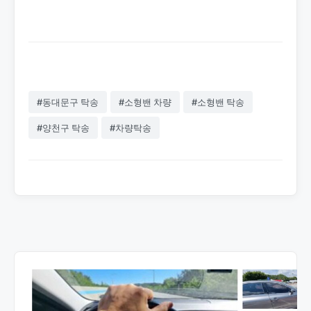
경험하세요.
#동대문구 탁송
#소형밴 차량
#소형밴 탁송
#양천구 탁송
#차량탁송