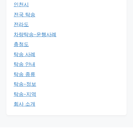
인천시
전국 탁송
전라도
차량탁송-운행사례
충청도
탁송 사례
탁송 안내
탁송 종류
탁송-정보
탁송-지역
회사 소개