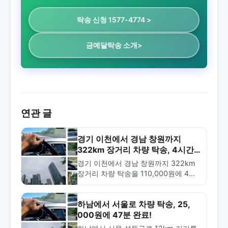
탁송 신청 1577-4774 >
금메달탁송 소개>
연관 글
경기 이천에서 경남 창원까지
322km 장거리 차량 탁송, 4시간
만에 완료!
경기 이천에서 경남 창원까지 322km
장거리 차량 탁송을 110,000원에 4시
간 만에 완료한 사례. 금메달탁송의 빠
르고 안전한 탁송 서비스를 확인하세
요.
하남에서 서울로 차량 탁송, 25,
000원에 47분 완료!