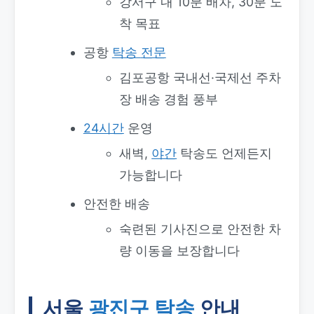
강서구 내 10분 배차, 30분 도
착 목표
공항
탁송
전문
김포공항 국내선·국제선 주차
장 배송 경험 풍부
24시간
운영
새벽,
야간
탁송도 언제든지
가능합니다
안전한 배송
숙련된 기사진으로 안전한 차
량 이동을 보장합니다
서울
광진구 탁송
안내