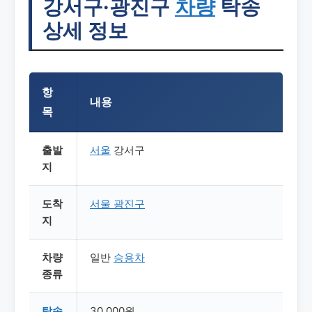
강서구·광진구
차량
탁송
상세 정보
항
내용
목
출발
서울
강서구
지
도착
서울 광진구
지
차량
일반
승용차
종류
탁송
30,000원