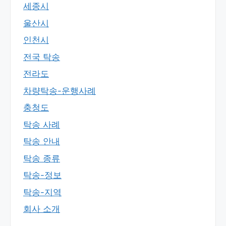
세종시
울산시
인천시
전국 탁송
전라도
차량탁송-운행사례
충청도
탁송 사례
탁송 안내
탁송 종류
탁송-정보
탁송-지역
회사 소개