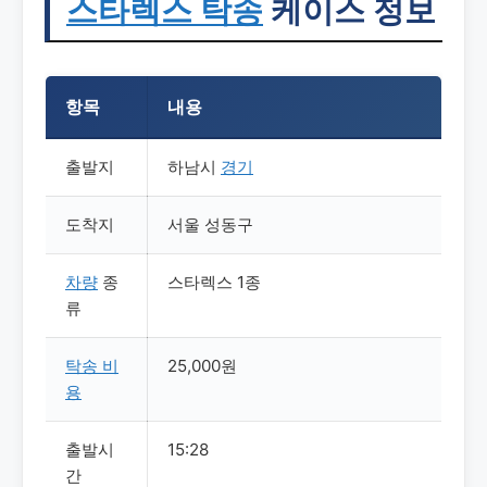
스타렉스 탁송
케이스 정보
항목
내용
출발지
하남시
경기
도착지
서울 성동구
차량
종
스타렉스 1종
류
탁송
비
25,000원
용
출발시
15:28
간