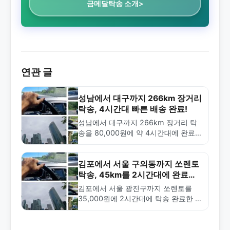
금메달탁송 소개>
연관 글
성남에서 대구까지 266km 장거리
탁송, 4시간대 빠른 배송 완료!
성남에서 대구까지 266km 장거리 탁
송을 80,000원에 약 4시간대에 완료한
실제 사례. 금메달탁송의 빠르고 안전
한 차량 배송 서비스를 확인하세요.
김포에서 서울 구의동까지 쏘렌토
탁송, 45km를 2시간대에 완료한
사례
김포에서 서울 광진구까지 쏘렌토를
35,000원에 2시간대에 탁송 완료한 사
례. 한강 경로를 활용한 신속한 광역 탁
송 서비스 안내입니다.