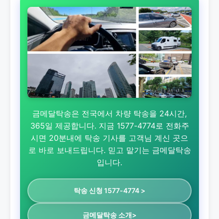
금메달탁송은 전국에서 차량 탁송을 24시간,
365일 제공합니다. 지금 1577-4774로 전화주
시면 20분내에 탁송 기사를 고객님 계신 곳으
로 바로 보내드립니다. 믿고 맡기는 금메달탁송
입니다.
탁송 신청 1577-4774 >
금메달탁송 소개>