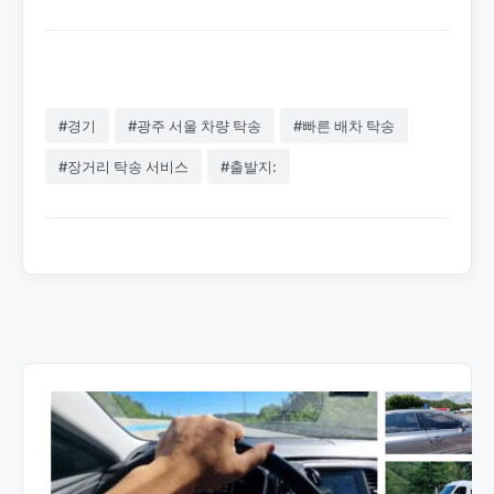
#경기
#광주 서울 차량 탁송
#빠른 배차 탁송
#장거리 탁송 서비스
#출발지: