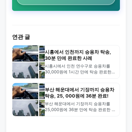
연관 글
시흥에서 인천까지 승용차 탁송,
30분 만에 완료한 사례
시흥시에서 인천 연수구로 승용차를
30,000원에 1시간 만에 탁송 완료한
실제 사례입니다. 금메달탁송의 신속한
배차와 합리적 가격으로 안전한 차량
운송을 경험하세요.
부산 해운대에서 기장까지 승용차
탁송, 25, 000원에 36분 완료!
부산 해운대에서 기장까지 승용차를
25,000원에 36분 만에 탁송 완료한 사
례입니다. 신속한 배차와 합리적 가격
으로 전국 어디든 차량 탁송 서비스를
제공합니다.