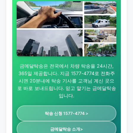
금메달탁송은 전국에서 차량 탁송을 24시간,
365일 제공합니다. 지금 1577-4774로 전화주
시면 20분내에 탁송 기사를 고객님 계신 곳으
로 바로 보내드립니다. 믿고 맡기는 금메달탁송
입니다.
탁송 신청 1577-4774 >
금메달탁송 소개>