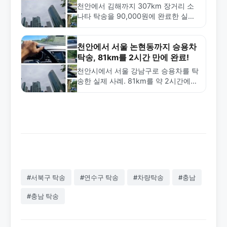
천안에서 김해까지 307km 장거리 소
나타 탁송을 90,000원에 완료한 실제
사례. 철저한 차량 검수와 안전한 운송
으로 신뢰할 수 있는 금메달탁송의 전
문 서비스를 확인하세요.
천안에서 서울 논현동까지 승용차
탁송, 81km를 2시간 만에 완료!
천안시에서 서울 강남구로 승용차를 탁
송한 실제 사례. 81km를 약 2시간에
50,000원으로 완료한 중거리 탁송 케
이스를 소개합니다. 금메달탁송의 신속
한 배차와 합리적 가격을 확인하세요.
#서북구 탁송
#연수구 탁송
#차량탁송
#충남
#충남 탁송