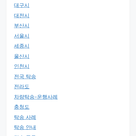
대구시
대전시
부산시
서울시
세종시
울산시
인천시
전국 탁송
전라도
차량탁송-운행사례
충청도
탁송 사례
탁송 안내