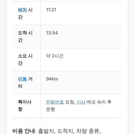
배차
시
11:21
간
도착 시
13:54
간
소요 시
약 2시간
간
이동
거
94km
리
특이사
전화번호
요청,
기사
메모 숙지 후
항
운행
비용 안내
: 출발지, 도착지, 차량 종류,