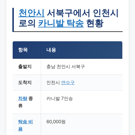
천안시
서북구에서 인천시
로의
카니발 탁송
현황
항목
내용
출발지
충남 천안시 서북구
도착지
인천시
연수구
차량
종
카니발 7인승
류
탁송
비
60,000원
용