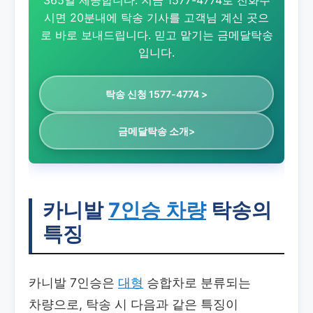
시면 20분내에 탁송 기사를 고객님 계신 곳으
로 바로 보내드립니다. 믿고 맡기는 금메달탁송
입니다.
탁송 신청 1577-4774 >
금메달탁송 소개>
카니발
7인승 차량
탁송의
특징
카니발 7인승은
대형
승합차로 분류되는
차량으로, 탁송 시 다음과 같은 특징이