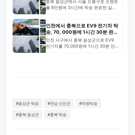
충북 음성군에서 서울 도봉구로 쏘렌토
를 8만원에 3시간에 탁송 완료한 실제
사례. 금메달탁송의 안전하고 빠른 중
거리 탁송 서비스를 확인하세요.
인천에서 충북으로 EV9 전기차 탁
송, 70, 000원에 1시간 30분 완
료!
인천 서구에서 충북 음성군으로 EV9
전기차를 70,000원에 1시간 30분 만
에 탁송 완료한 실제 사례입니다. 장거
리 탁송의 안전성과 전기차 탁송의 특
징을 소개합니다.
#음성군 탁송
#전남 신안군
#차량탁송
#충북 음성군
#충북 탁송