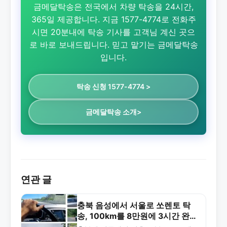
금메달탁송은 전국에서 차량 탁송을 24시간,
365일 제공합니다. 지금 1577-4774로 전화주
시면 20분내에 탁송 기사를 고객님 계신 곳으
로 바로 보내드립니다. 믿고 맡기는 금메달탁송
입니다.
탁송 신청 1577-4774 >
금메달탁송 소개>
연관 글
충북 음성에서 서울로 쏘렌토 탁
송, 100km를 8만원에 3시간 완
주!