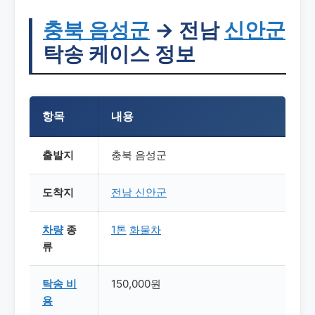
충북 음성군
→ 전남
신안군
탁송 케이스 정보
항목
내용
출발지
충북 음성군
도착지
전남 신안군
차량
종
1톤
화물차
류
탁송
비
150,000원
용