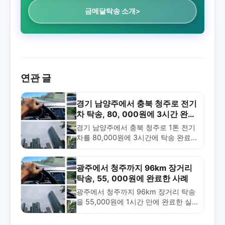
금메달탁송 소개>
연관 글
경기 남양주에서 충북 청주로 전기
차 탁송, 80, 000원에 3시간 완
료!
경기 남양주에서 충북 청주로 1톤 전기
차를 80,000원에 3시간에 탁송 완료한
사례. 장거리 전기차 탁송의 특징과 비
용 정보를 확인하세요.
광주에서 청주까지 96km 장거리
탁송, 55, 000원에 완료한 사례
광주에서 청주까지 96km 장거리 탁송
을 55,000원에 1시간 만에 완료한 실
제 사례. 금메달탁송의 신속한 배차와
합리적 가격으로 안전하게 차량을 이동