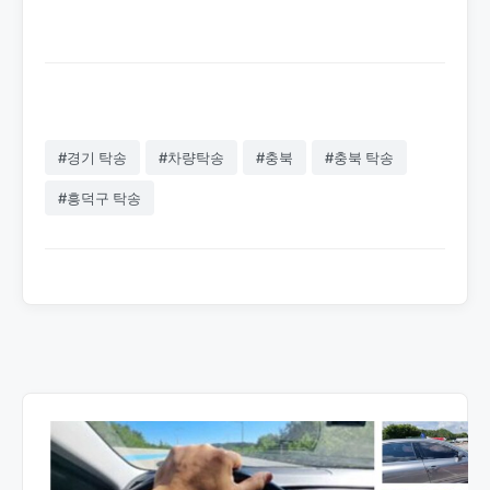
시킬 수 있습니다.
#경기 탁송
#차량탁송
#충북
#충북 탁송
#흥덕구 탁송