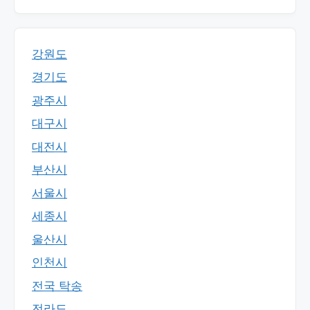
강원도
경기도
광주시
대구시
대전시
부산시
서울시
세종시
울산시
인천시
전국 탁송
전라도