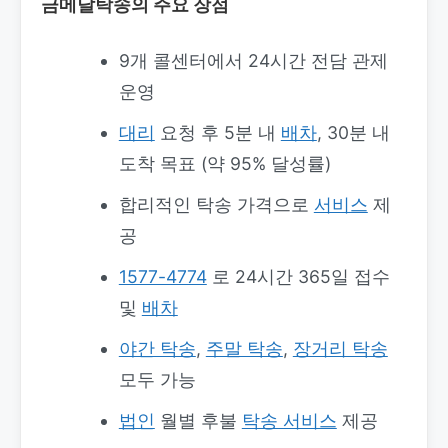
금메달탁송의 주요 장점
9개 콜센터에서 24시간 전담 관제
운영
대리
요청 후 5분 내
배차
, 30분 내
도착 목표 (약 95% 달성률)
합리적인 탁송 가격으로
서비스
제
공
1577-4774
로 24시간 365일 접수
및
배차
야간 탁송
,
주말 탁송
,
장거리 탁송
모두 가능
법인
월별 후불
탁송 서비스
제공