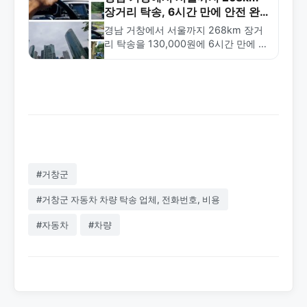
장거리 탁송, 6시간 만에 안전 완
료!
경남 거창에서 서울까지 268km 장거
리 탁송을 130,000원에 6시간 만에 완
료한 실제 사례. 철저한 차량 검수와 안
전한 인수인계로 신뢰할 수 있는 탁송
서비스입니다.
#거창군
#거창군 자동차 차량 탁송 업체, 전화번호, 비용
#자동차
#차량