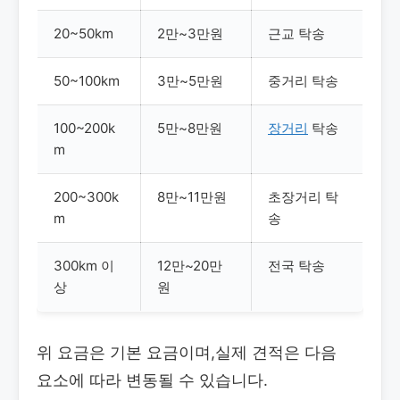
20~50km
2만~3만원
근교 탁송
50~100km
3만~5만원
중거리 탁송
100~200k
5만~8만원
장거리
탁송
m
200~300k
8만~11만원
초장거리 탁
m
송
300km 이
12만~20만
전국 탁송
상
원
위 요금은 기본 요금이며,실제 견적은 다음
요소에 따라 변동될 수 있습니다.