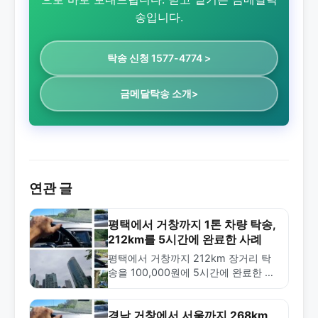
송입니다.
탁송 신청 1577-4774 >
금메달탁송 소개>
연관 글
평택에서 거창까지 1톤 차량 탁송,
212km를 5시간에 완료한 사례
평택에서 거창까지 212km 장거리 탁
송을 100,000원에 5시간에 완료한 실
제 사례. 1톤 차량 탁송의 특징과 금메
달탁송의 신속한 배차 서비스를 소개합
니다.
경남 거창에서 서울까지 268km